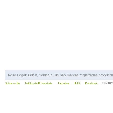
Aviso Legal: Orkut, Sonico e Hi5 são marcas registradas proprie
Sobre o site
Política de Privacidade
Parceiros
RSS
Facebook
MINIRECA