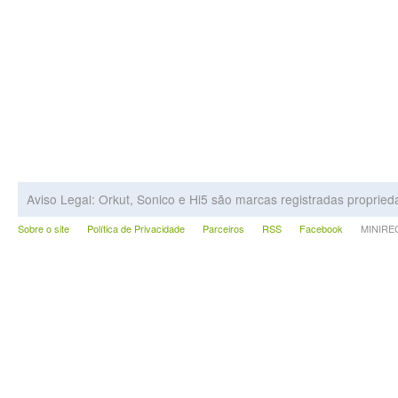
Aviso Legal: Orkut, Sonico e Hi5 são marcas registradas proprie
Sobre o site
Política de Privacidade
Parceiros
RSS
Facebook
MINIRECA