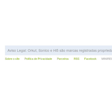
Aviso Legal: Orkut, Sonico e Hi5 são marcas registradas proprie
Sobre o site
Política de Privacidade
Parceiros
RSS
Facebook
MINIRECA