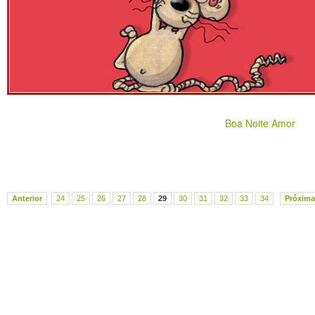
Boa Noite Amor
Anterior
24
25
26
27
28
29
30
31
32
33
34
Próxima