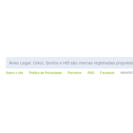
Aviso Legal: Orkut, Sonico e Hi5 são marcas registradas proprie
Sobre o site
Política de Privacidade
Parceiros
RSS
Facebook
MINIRECA