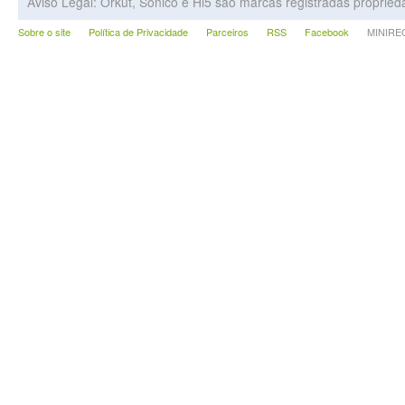
Aviso Legal: Orkut, Sonico e Hi5 são marcas registradas proprie
Sobre o site
Política de Privacidade
Parceiros
RSS
Facebook
MINIRECA