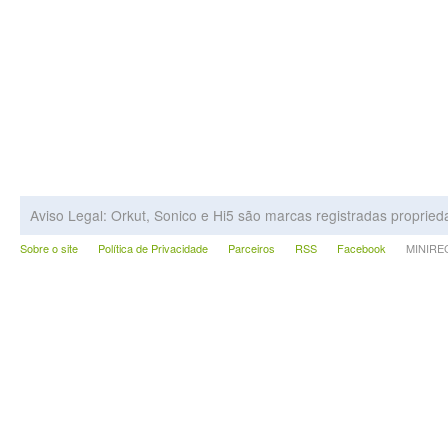
Aviso Legal: Orkut, Sonico e Hi5 são marcas registradas proprie
Sobre o site
Política de Privacidade
Parceiros
RSS
Facebook
MINIRECA