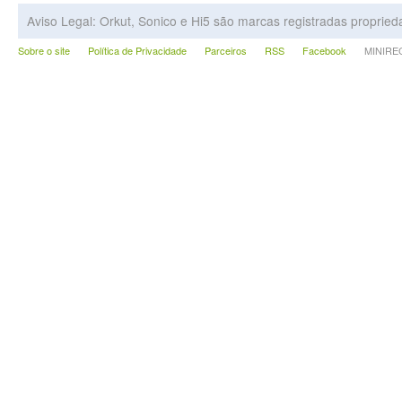
Aviso Legal: Orkut, Sonico e Hi5 são marcas registradas proprie
Sobre o site
Política de Privacidade
Parceiros
RSS
Facebook
MINIRECA