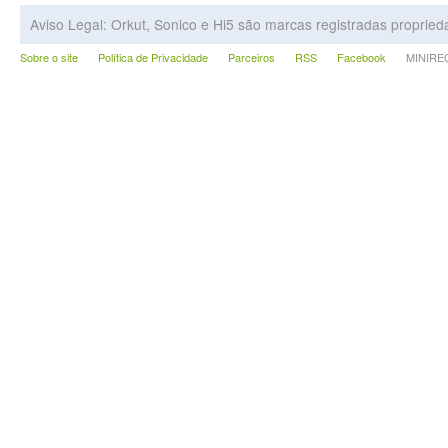
Aviso Legal: Orkut, Sonico e Hi5 são marcas registradas proprie
Sobre o site
Política de Privacidade
Parceiros
RSS
Facebook
MINIRECA