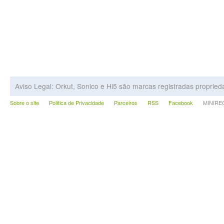
Aviso Legal: Orkut, Sonico e Hi5 são marcas registradas proprie
Sobre o site
Política de Privacidade
Parceiros
RSS
Facebook
MINIRECA