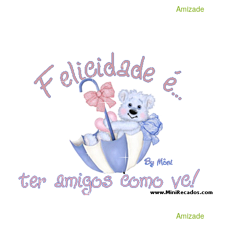
Amizade
Amizade