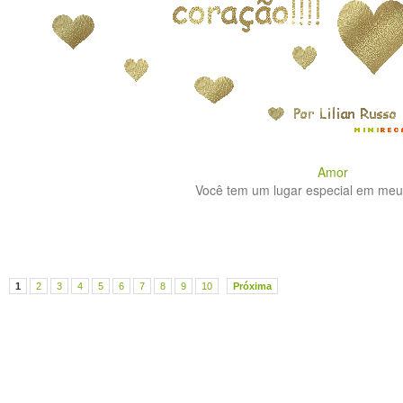
Amor
Você tem um lugar especial em meu 
1
2
3
4
5
6
7
8
9
10
Próxima