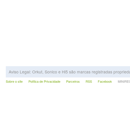
Aviso Legal: Orkut, Sonico e Hi5 são marcas registradas proprie
Sobre o site
Política de Privacidade
Parceiros
RSS
Facebook
MINIRECA