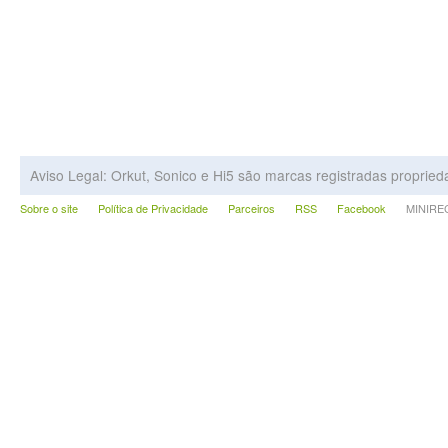
Aviso Legal: Orkut, Sonico e Hi5 são marcas registradas proprie
Sobre o site
Política de Privacidade
Parceiros
RSS
Facebook
MINIRECA