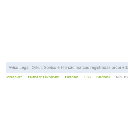
Aviso Legal: Orkut, Sonico e Hi5 são marcas registradas proprie
Sobre o site
Política de Privacidade
Parceiros
RSS
Facebook
MINIRECA