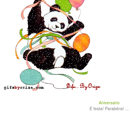
Aniversário
É festa! Parabéns! ...