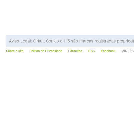
Aviso Legal: Orkut, Sonico e Hi5 são marcas registradas proprie
Sobre o site
Política de Privacidade
Parceiros
RSS
Facebook
MINIRECA