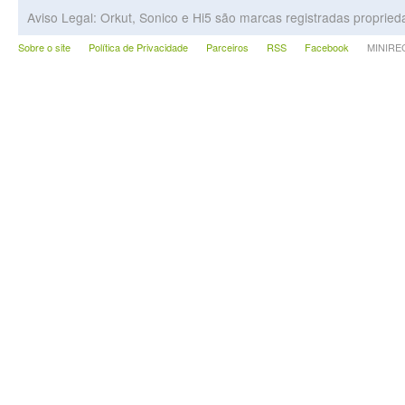
Aviso Legal: Orkut, Sonico e Hi5 são marcas registradas proprie
Sobre o site
Política de Privacidade
Parceiros
RSS
Facebook
MINIRECA