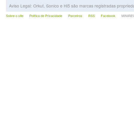
Aviso Legal: Orkut, Sonico e Hi5 são marcas registradas proprie
Sobre o site
Política de Privacidade
Parceiros
RSS
Facebook
MINIRECA