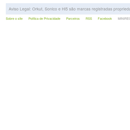
Aviso Legal: Orkut, Sonico e Hi5 são marcas registradas proprie
Sobre o site
Política de Privacidade
Parceiros
RSS
Facebook
MINIRECA