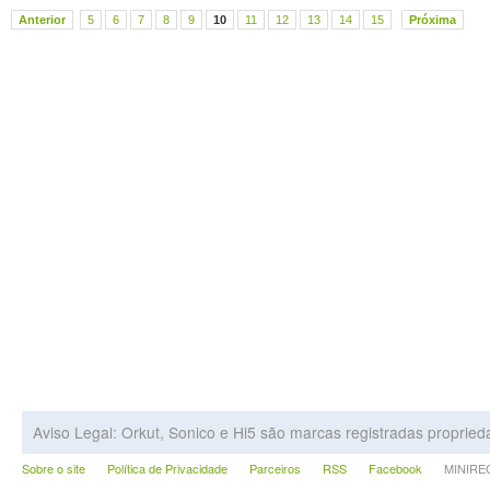
Anterior
5
6
7
8
9
10
11
12
13
14
15
Próxima
Aviso Legal: Orkut, Sonico e Hi5 são marcas registradas proprie
Sobre o site
Política de Privacidade
Parceiros
RSS
Facebook
MINIRECA