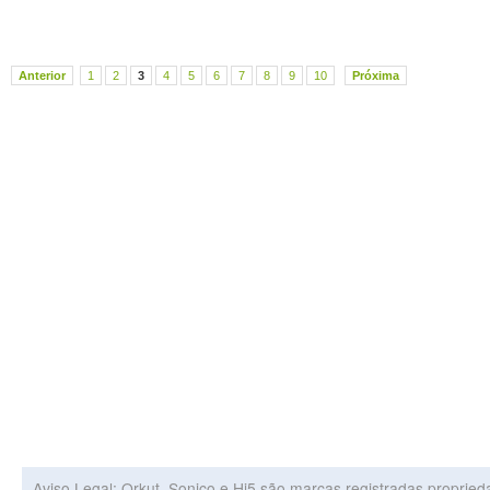
Anterior
1
2
3
4
5
6
7
8
9
10
Próxima
Aviso Legal: Orkut, Sonico e Hi5 são marcas registradas proprie