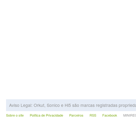
Aviso Legal: Orkut, Sonico e Hi5 são marcas registradas proprie
Sobre o site
Política de Privacidade
Parceiros
RSS
Facebook
MINIRECA