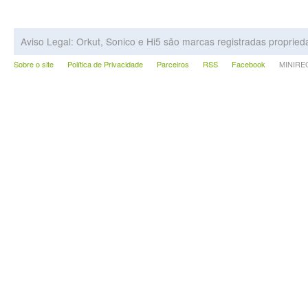
Aviso Legal: Orkut, Sonico e Hi5 são marcas registradas proprie
Sobre o site
Política de Privacidade
Parceiros
RSS
Facebook
MINIRECA