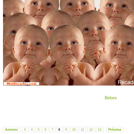
Bebes
Anterior
3
4
5
6
7
8
9
10
11
12
13
Próxima