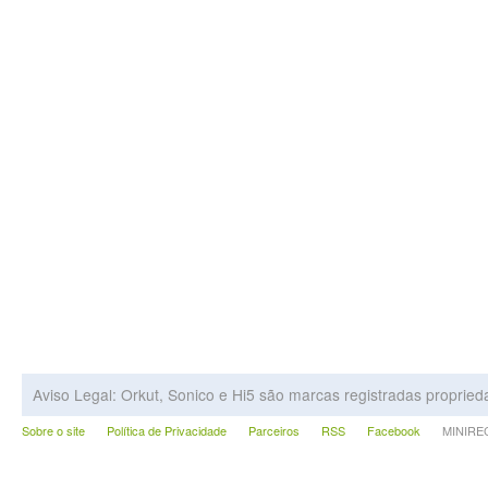
Aviso Legal: Orkut, Sonico e Hi5 são marcas registradas proprie
Sobre o site
Política de Privacidade
Parceiros
RSS
Facebook
MINIRECA