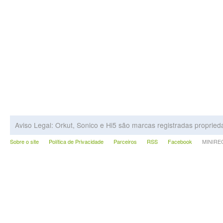
Aviso Legal: Orkut, Sonico e Hi5 são marcas registradas proprie
Sobre o site
Política de Privacidade
Parceiros
RSS
Facebook
MINIRECA