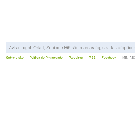
Aviso Legal: Orkut, Sonico e Hi5 são marcas registradas proprie
Sobre o site
Política de Privacidade
Parceiros
RSS
Facebook
MINIRECA