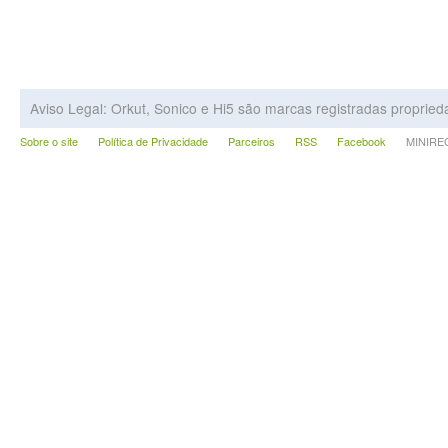
Aviso Legal: Orkut, Sonico e Hi5 são marcas registradas proprie
Sobre o site
Política de Privacidade
Parceiros
RSS
Facebook
MINIRECA