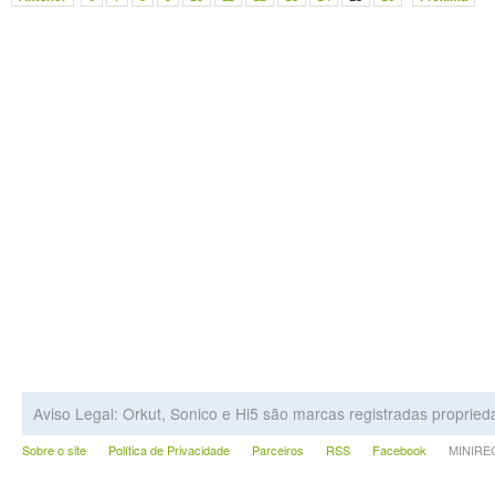
Aviso Legal: Orkut, Sonico e Hi5 são marcas registradas proprie
Sobre o site
Política de Privacidade
Parceiros
RSS
Facebook
MINIRECA