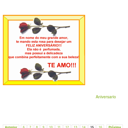
Aniversario
Anterior
6
7
8
9
10
11
12
13
14
15
16
Próxima