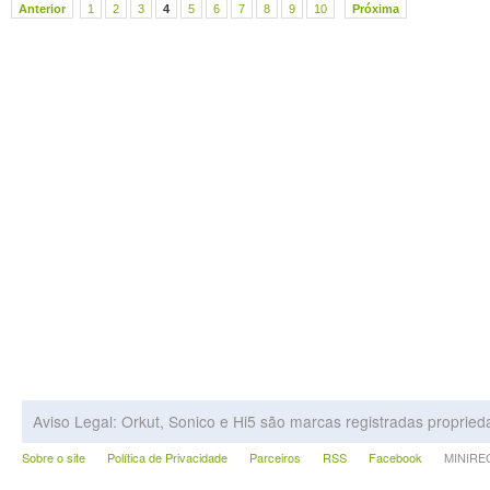
Anterior
1
2
3
4
5
6
7
8
9
10
Próxima
Aviso Legal: Orkut, Sonico e Hi5 são marcas registradas proprie
Sobre o site
Política de Privacidade
Parceiros
RSS
Facebook
MINIRECA