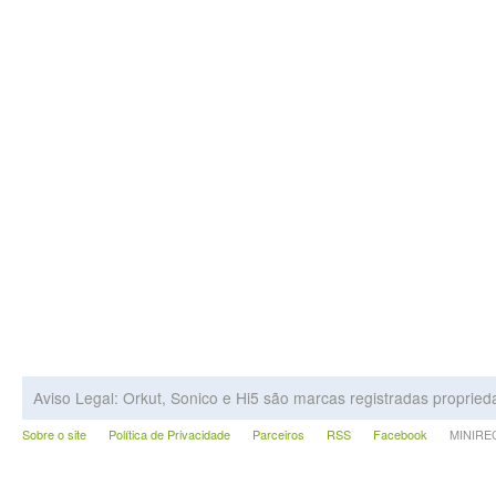
Aviso Legal: Orkut, Sonico e Hi5 são marcas registradas proprie
Sobre o site
Política de Privacidade
Parceiros
RSS
Facebook
MINIRECA