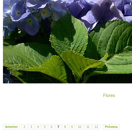
Flores
Anterior
2
3
4
5
6
7
8
9
10
11
12
Próxima