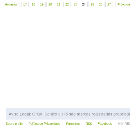
Anterior
17
18
19
20
21
22
23
24
25
26
27
Próxima
Aviso Legal: Orkut, Sonico e Hi5 são marcas registradas proprie
Sobre o site
Política de Privacidade
Parceiros
RSS
Facebook
MINIRECA