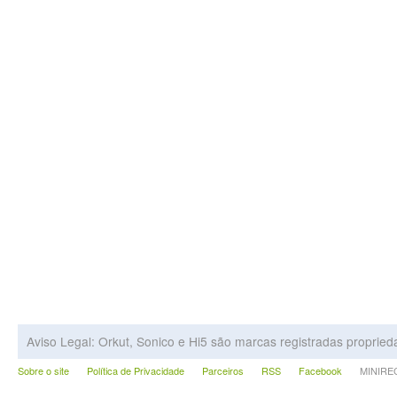
Aviso Legal: Orkut, Sonico e Hi5 são marcas registradas proprie
Sobre o site
Política de Privacidade
Parceiros
RSS
Facebook
MINIRECA