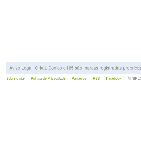
Aviso Legal: Orkut, Sonico e Hi5 são marcas registradas proprie
Sobre o site
Política de Privacidade
Parceiros
RSS
Facebook
MINIRECA