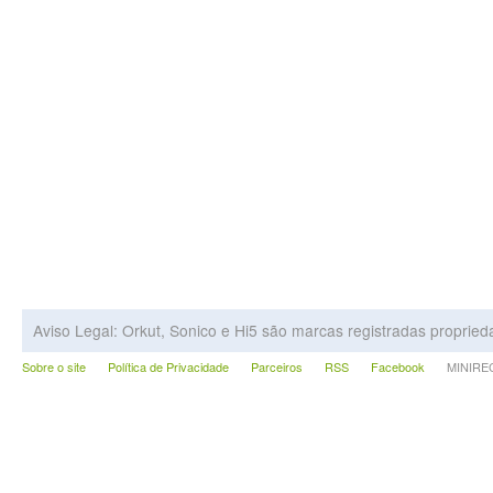
Aviso Legal: Orkut, Sonico e Hi5 são marcas registradas proprie
Sobre o site
Política de Privacidade
Parceiros
RSS
Facebook
MINIRECA