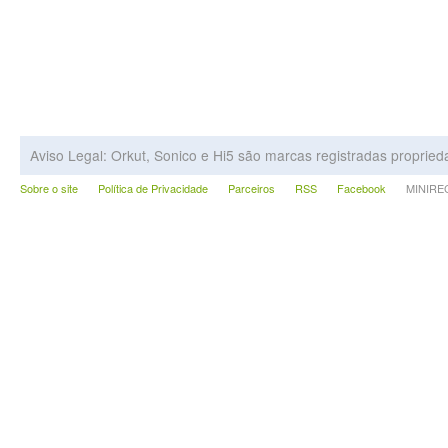
Aviso Legal: Orkut, Sonico e Hi5 são marcas registradas proprie
Sobre o site
Política de Privacidade
Parceiros
RSS
Facebook
MINIRECA