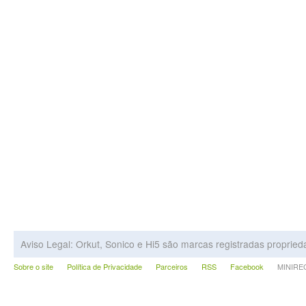
Aviso Legal: Orkut, Sonico e Hi5 são marcas registradas proprie
Sobre o site
Política de Privacidade
Parceiros
RSS
Facebook
MINIRECA