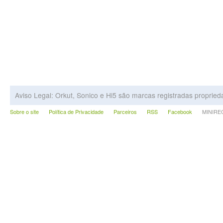
Aviso Legal: Orkut, Sonico e Hi5 são marcas registradas proprie
Sobre o site
Política de Privacidade
Parceiros
RSS
Facebook
MINIRECA