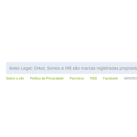
Aviso Legal: Orkut, Sonico e Hi5 são marcas registradas proprie
Sobre o site
Política de Privacidade
Parceiros
RSS
Facebook
MINIRECA