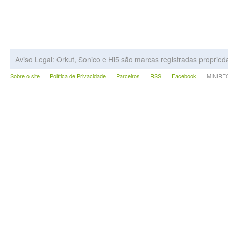
Aviso Legal: Orkut, Sonico e Hi5 são marcas registradas proprie
Sobre o site
Política de Privacidade
Parceiros
RSS
Facebook
MINIRECA