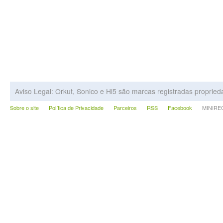
Aviso Legal: Orkut, Sonico e Hi5 são marcas registradas proprie
Sobre o site
Política de Privacidade
Parceiros
RSS
Facebook
MINIRECA