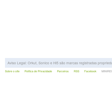
Aviso Legal: Orkut, Sonico e Hi5 são marcas registradas proprie
Sobre o site
Política de Privacidade
Parceiros
RSS
Facebook
MINIRECA