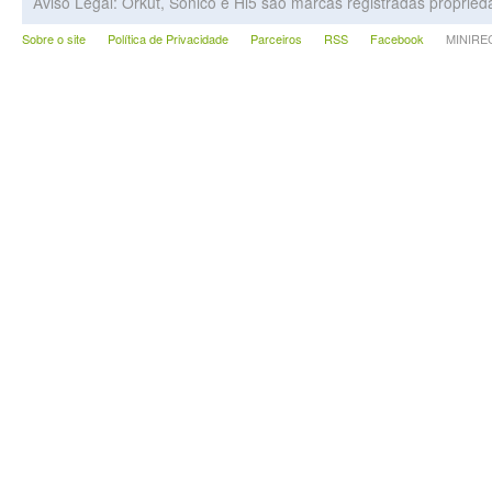
Aviso Legal: Orkut, Sonico e Hi5 são marcas registradas proprie
Sobre o site
Política de Privacidade
Parceiros
RSS
Facebook
MINIRECA