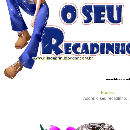
Frases
Adorei o seu recadinho. ..