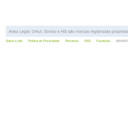
Aviso Legal: Orkut, Sonico e Hi5 são marcas registradas proprie
Sobre o site
Política de Privacidade
Parceiros
RSS
Facebook
MINIRECA