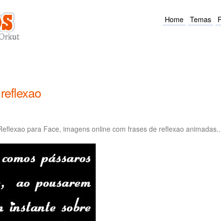
Home
Temas
reflexao
lexao para Face, imagens online com frases de reflexao animadas..