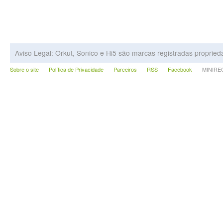
Aviso Legal: Orkut, Sonico e Hi5 são marcas registradas proprie
Sobre o site
Política de Privacidade
Parceiros
RSS
Facebook
MINIRECA