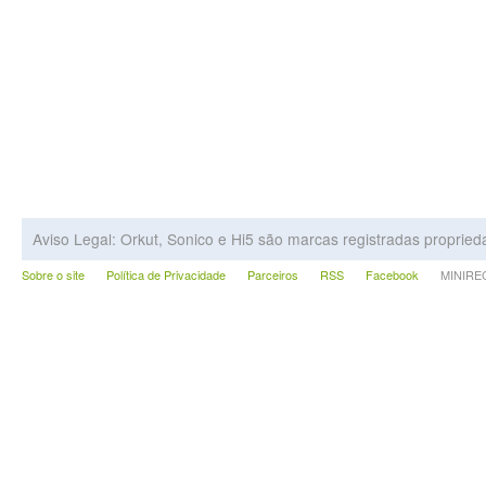
Aviso Legal: Orkut, Sonico e Hi5 são marcas registradas proprie
Sobre o site
Política de Privacidade
Parceiros
RSS
Facebook
MINIRECA