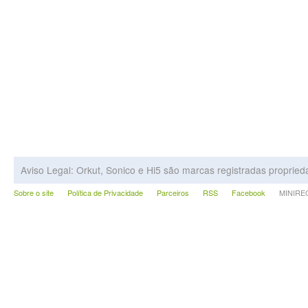
Aviso Legal: Orkut, Sonico e Hi5 são marcas registradas proprie
Sobre o site
Política de Privacidade
Parceiros
RSS
Facebook
MINIRECA