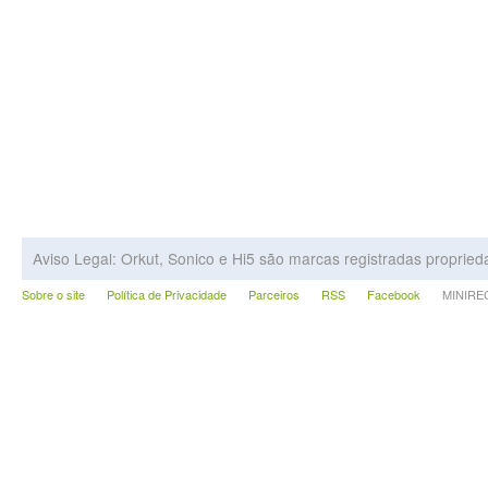
Aviso Legal: Orkut, Sonico e Hi5 são marcas registradas proprie
Sobre o site
Política de Privacidade
Parceiros
RSS
Facebook
MINIRECA