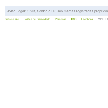
Aviso Legal: Orkut, Sonico e Hi5 são marcas registradas proprie
Sobre o site
Política de Privacidade
Parceiros
RSS
Facebook
MINIRECA