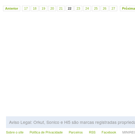
Anterior
17
18
19
20
21
22
23
24
25
26
27
Próxima
Aviso Legal: Orkut, Sonico e Hi5 são marcas registradas proprie
Sobre o site
Política de Privacidade
Parceiros
RSS
Facebook
MINIRECA