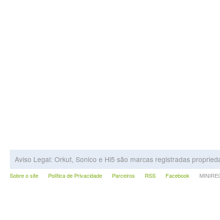
Aviso Legal: Orkut, Sonico e Hi5 são marcas registradas proprie
Sobre o site
Política de Privacidade
Parceiros
RSS
Facebook
MINIRECA