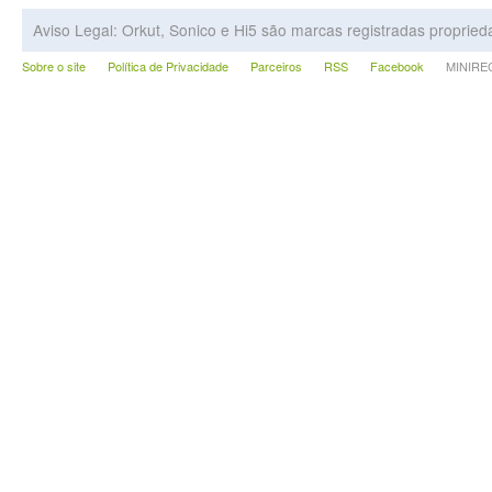
Aviso Legal: Orkut, Sonico e Hi5 são marcas registradas proprie
Sobre o site
Política de Privacidade
Parceiros
RSS
Facebook
MINIRECA