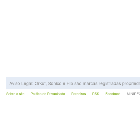
Aviso Legal: Orkut, Sonico e Hi5 são marcas registradas proprie
Sobre o site
Política de Privacidade
Parceiros
RSS
Facebook
MINIRECA