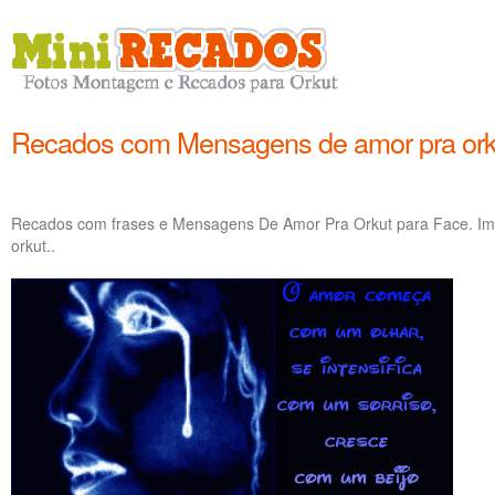
Recados com Mensagens de amor pra ork
Recados com frases e Mensagens De Amor Pra Orkut para Face. I
orkut..